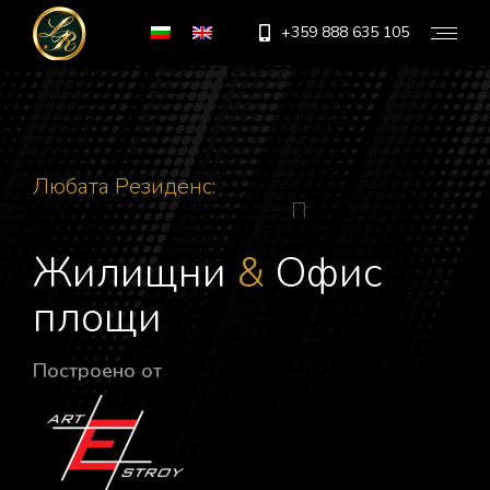
+359 888 635 105
Любата Резиденс:
П
ъ
р
в
о
к
л
а
с
н
о
о
б
з
а
в
Жилищни
&
Офис
площи
Построено от